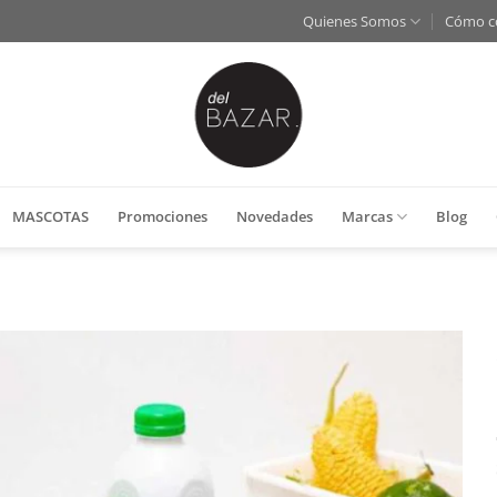
Quienes Somos
Cómo c
MASCOTAS
Promociones
Novedades
Marcas
Blog
Añadir
a la
lista
de
deseos