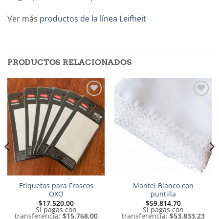
Ver más
productos de la línea Leifheit
PRODUCTOS RELACIONADOS
Añadir
Añadir
a la
a la
lista de
lista de
deseos
deseos
Etiquetas para Frascos
Mantel Blanco con
OXO
puntilla
$
17,520.00
$
59,814.70
Si pagas con
Si pagas con
transferencia:
$15.768,00
transferencia:
$53.833,23