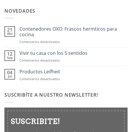
NOVEDADES
Contenedores OXO: Frascos hermticos para
21
Abr
cocina
en
Comentarios desactivados
Contenedores
OXO:
Vivir tu casa con los 5 sentidos
12
Frascos
Sep
en
Comentarios desactivados
hermticos
Vivir
para
tu
Productos Leifheit
04
cocina
casa
Jul
en
Comentarios desactivados
con
Productos
los
Leifheit
5
SUSCRIBÍTE A NUESTRO NEWSLETTER!
sentidos
SUSCRIBITE!