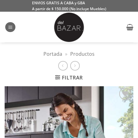
Saltar
ENVIOS GRATIS A CABA y GBA
A partir de $ 150.000 (No incluye Muebles)
al
contenido
Portada
»
Productos
FILTRAR
Añadir
a la
lista
de
deseos