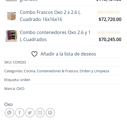
era:
es:
precio
pr
$336,200.00.
$3
El
Combo Frascos Oxo 2 x 2.6 L
$
80,800.00
original
ac
pr
El
Cuadrado 16x16x16
$
72,720.00
era:
es:
or
pr
$128,290.00.
$1
El
Combo contenedores Oxo 2.6 y 1
$
78,050.00
er
ac
pr
El
L Cuadrados
$
70,245.00
$8
es:
or
pr
$7
er
ac
Añadir a la lista de deseos
$7
es:
SKU:
CO0033
$7
Categorías:
Cocina
,
Contenedores & Frascos
,
Orden y Limpieza
Etiqueta:
orden
Marca:
OXO
Oxo