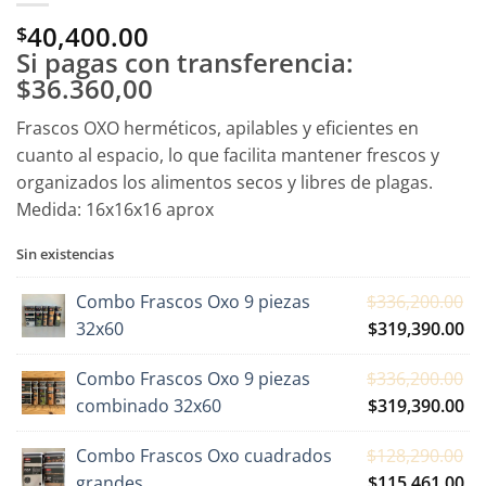
40,400.00
$
Si pagas con transferencia:
$36.360,00
Frascos OXO herméticos, apilables y eficientes en
cuanto al espacio, lo que facilita mantener frescos y
organizados los alimentos secos y libres de plagas.
Medida: 16x16x16 aprox
Sin existencias
Combo Frascos Oxo 9 piezas
$
336,200.00
El
El
32x60
$
319,390.00
precio
pr
Combo Frascos Oxo 9 piezas
$
336,200.00
original
ac
El
El
combinado 32x60
$
319,390.00
era:
es:
precio
pr
$336,200.00.
$3
Combo Frascos Oxo cuadrados
$
128,290.00
original
ac
El
El
grandes
$
115,461.00