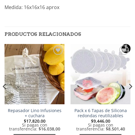
Medida: 16x16x16 aprox
PRODUCTOS RELACIONADOS
Añadir
Añadir
a la
a la
lista de
lista de
deseos
deseos
Repasador Lino Infusiones
Pack x 6 Tapas de Silicona
+ cuchara
redondas reutilizables
$
17,820.00
$
9,446.00
Si pagas con
Si pagas con
transferencia:
$16.038,00
transferencia:
$8.501,40