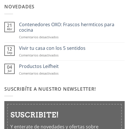
NOVEDADES
Contenedores OXO: Frascos hermticos para
21
Abr
cocina
en
Comentarios desactivados
Contenedores
OXO:
Vivir tu casa con los 5 sentidos
12
Frascos
Sep
en
Comentarios desactivados
hermticos
Vivir
para
tu
Productos Leifheit
04
cocina
casa
Jul
en
Comentarios desactivados
con
Productos
los
Leifheit
5
SUSCRIBÍTE A NUESTRO NEWSLETTER!
sentidos
SUSCRIBITE!
Y enterate de novedades y ofertas sobre