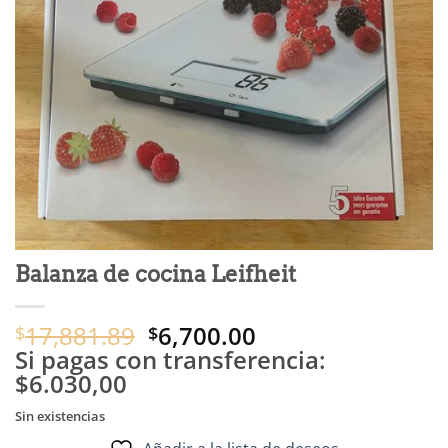
Balanza de cocina Leifheit
El
El
17,881.89
6,700.00
$
$
precio
precio
Si pagas con transferencia:
original
actual
$6.030,00
era:
es:
Sin existencias
$17,881.89.
$6,700.00.