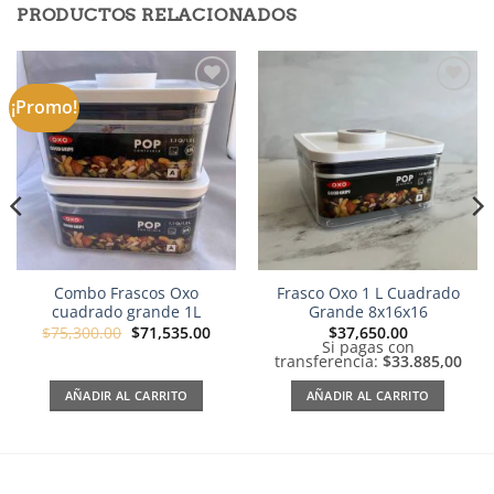
PRODUCTOS RELACIONADOS
¡Promo!
Añadir
Añadir
a la
a la
lista de
lista de
deseos
deseos
Combo Frascos Oxo
Frasco Oxo 1 L Cuadrado
cuadrado grande 1L
Grande 8x16x16
El
El
$
75,300.00
$
71,535.00
$
37,650.00
precio
precio
Si pagas con
original
actual
transferencia:
$33.885,00
era:
es:
$75,300.00.
$71,535.00.
AÑADIR AL CARRITO
AÑADIR AL CARRITO