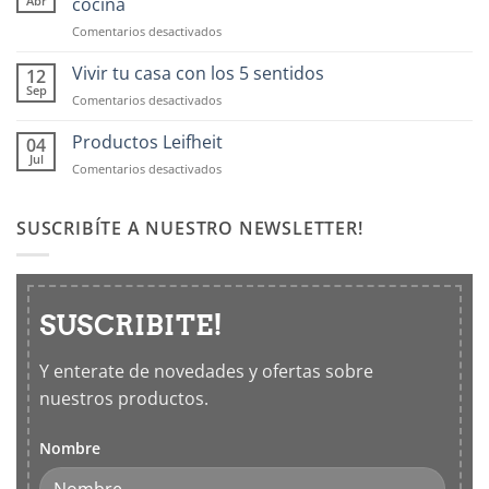
Abr
cocina
en
Comentarios desactivados
Contenedores
OXO:
Vivir tu casa con los 5 sentidos
12
Frascos
Sep
en
Comentarios desactivados
hermticos
Vivir
para
tu
Productos Leifheit
04
cocina
casa
Jul
en
Comentarios desactivados
con
Productos
los
Leifheit
5
SUSCRIBÍTE A NUESTRO NEWSLETTER!
sentidos
SUSCRIBITE!
Y enterate de novedades y ofertas sobre
nuestros productos.
Nombre