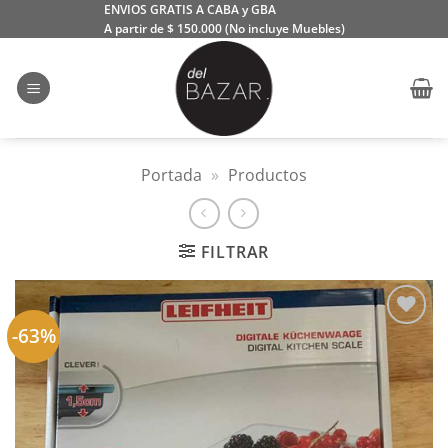
Saltar
ENVIOS GRATIS A CABA y GBA
A partir de $ 150.000 (No incluye Muebles)
al
contenido
Portada
»
Productos
FILTRAR
-63%
Añadir
a la
lista
de
deseos