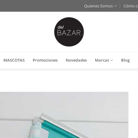
Quienes Somos
Cómo c
MASCOTAS
Promociones
Novedades
Marcas
Blog
Añadir
a la
lista
de
deseos