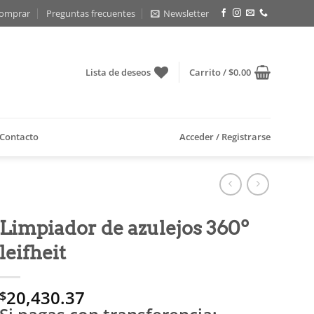
omprar
Preguntas frecuentes
Newsletter
Lista de deseos
Carrito /
$
0.00
Contacto
Acceder / Registrarse
Limpiador de azulejos 360º
leifheit
20,430.37
$