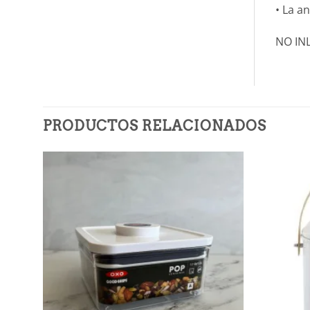
• La a
NO IN
PRODUCTOS RELACIONADOS
Añadir
a la
lista de
deseos