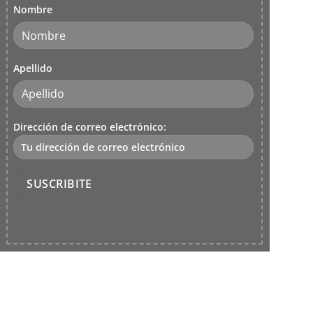
Nombre
página
de
producto
Apellido
Dirección de correo electrónico:
ron