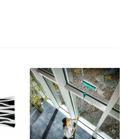
Añadir
Añadir
a la
a la
lista de
lista de
deseos
deseos