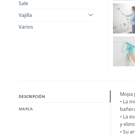
Sale
Vajilla
Varios
Mopa p
DESCRIPCIÓN
• La m
bañer
MARCA
• La e
y elim
• Su a