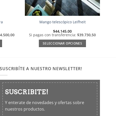
ra
Mango telescópico Leifheit
$
44,145.00
4.500,00
Si pagas con transferencia:
$39.730,50
SELECCIONAR OPCIONES
Este
producto
tiene
múltiples
SUSCRIBÍTE A NUESTRO NEWSLETTER!
variantes.
Las
opciones
SUSCRIBITE!
se
pueden
Y enterate de novedades y ofertas sobre
elegir
nuestros productos.
en
la