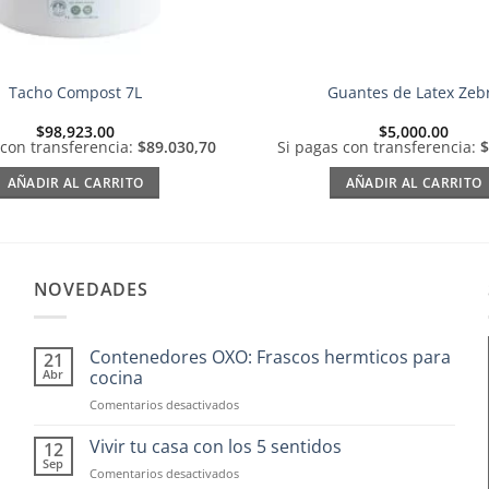
Tacho Compost 7L
Guantes de Latex Zeb
$
98,923.00
$
5,000.00
 con transferencia:
$89.030,70
Si pagas con transferencia:
$
AÑADIR AL CARRITO
AÑADIR AL CARRITO
NOVEDADES
Contenedores OXO: Frascos hermticos para
21
Abr
cocina
en
Comentarios desactivados
Contenedores
OXO:
Vivir tu casa con los 5 sentidos
12
Frascos
Sep
en
Comentarios desactivados
hermticos