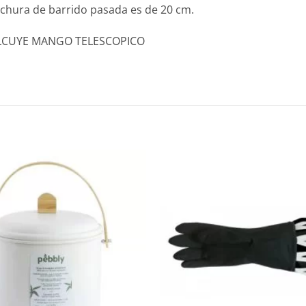
nchura de barrido pasada es de 20 cm.
LCUYE MANGO TELESCOPICO
Añadir
a la
lista de
deseos