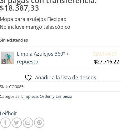
Si pagas con transferencia:
$18.387,33
Mopa para azulejos Flexipad
No incluye mango telescópico
Sin existencias
El
Limpia Azulejos 360º +
$
29,174.97
precio
El
repuesto
$
27,716.22
original
precio
era:
actual
Añadir a la lista de deseos
$29,174.
es:
SKU:
CO0085
$27,716.
Categorías:
Limpieza
,
Orden y Limpieza
Leifheit