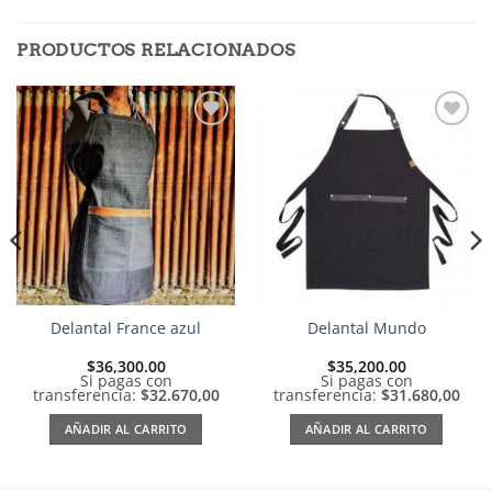
PRODUCTOS RELACIONADOS
Añadir
Añadir
a la
a la
lista de
lista de
deseos
deseos
Delantal France azul
Delantal Mundo
$
36,300.00
$
35,200.00
Si pagas con
Si pagas con
transferencia:
$32.670,00
transferencia:
$31.680,00
AÑADIR AL CARRITO
AÑADIR AL CARRITO