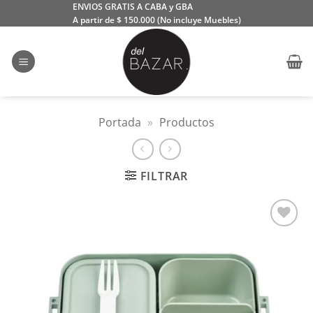
Saltar
ENVIOS GRATIS A CABA y GBA
A partir de $ 150.000 (No incluye Muebles)
al
contenido
Portada
»
Productos
FILTRAR
Añadir
a la
lista
de
deseos