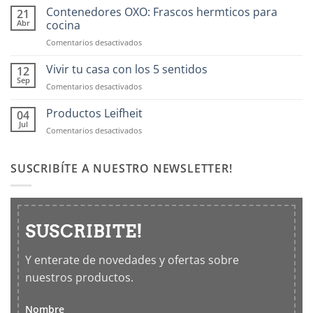
Contenedores OXO: Frascos hermticos para
21
Abr
cocina
en
Comentarios desactivados
Contenedores
OXO:
Vivir tu casa con los 5 sentidos
12
Frascos
Sep
en
Comentarios desactivados
hermticos
Vivir
para
tu
Productos Leifheit
04
cocina
casa
Jul
en
Comentarios desactivados
con
Productos
los
Leifheit
5
SUSCRIBÍTE A NUESTRO NEWSLETTER!
sentidos
SUSCRIBITE!
Y enterate de novedades y ofertas sobre
nuestros productos.
Nombre