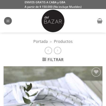
Saltar
ENVIOS GRATIS A CABA y GBA
A partir de $ 150.000 (No incluye Muebles)
al
contenido
Portada
»
Productos
FILTRAR
Añadir
a la
lista
de
deseos