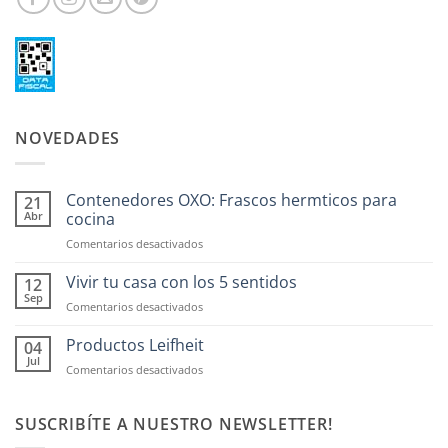
NOVEDADES
Contenedores OXO: Frascos hermticos para
21
Abr
cocina
en
Comentarios desactivados
Contenedores
OXO:
Vivir tu casa con los 5 sentidos
12
Frascos
Sep
en
Comentarios desactivados
hermticos
Vivir
para
tu
Productos Leifheit
04
cocina
casa
Jul
en
Comentarios desactivados
con
Productos
los
Leifheit
5
SUSCRIBÍTE A NUESTRO NEWSLETTER!
sentidos