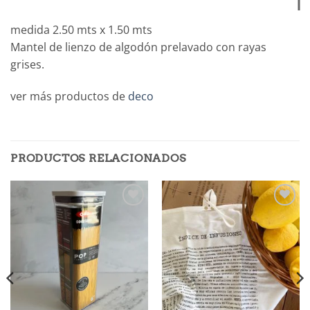
medida 2.50 mts x 1.50 mts
Mantel de lienzo de algodón prelavado con rayas
grises.
ver más productos de
deco
PRODUCTOS RELACIONADOS
Añadir
Añadir
a la
a la
lista de
lista de
deseos
deseos