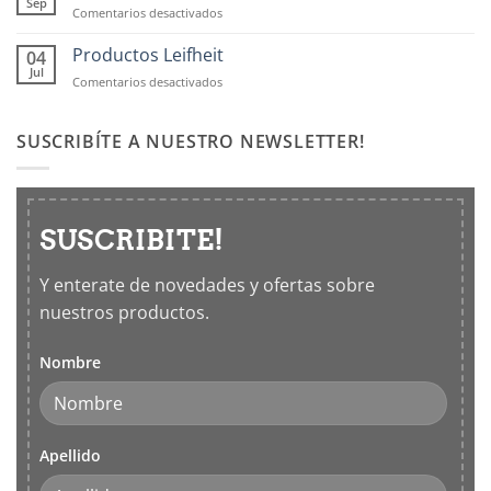
Sep
en
Comentarios desactivados
hermticos
Vivir
para
tu
Productos Leifheit
04
cocina
casa
Jul
en
Comentarios desactivados
con
Productos
los
Leifheit
5
SUSCRIBÍTE A NUESTRO NEWSLETTER!
sentidos
SUSCRIBITE!
Y enterate de novedades y ofertas sobre
nuestros productos.
Nombre
Apellido