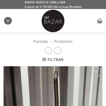
Saltar
ENVIOS GRATIS A CABA y GBA
A partir de $ 150.000 (No incluye Muebles)
al
contenido
Portada
»
Productos
FILTRAR
Añadir
a la
lista
de
deseos