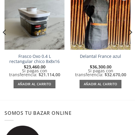
Añadir
Añadir
a la
a la
lista de
lista de
deseos
deseos
Frasco Oxo 0.4 L
Delantal France azul
rectangular chico 8x8x16
$
23,460.00
$
36,300.00
Si pagas con
Si pagas con
transferencia:
$21.114,00
transferencia:
$32.670,00
AÑADIR AL CARRITO
AÑADIR AL CARRITO
SOMOS TU BAZAR ONLINE