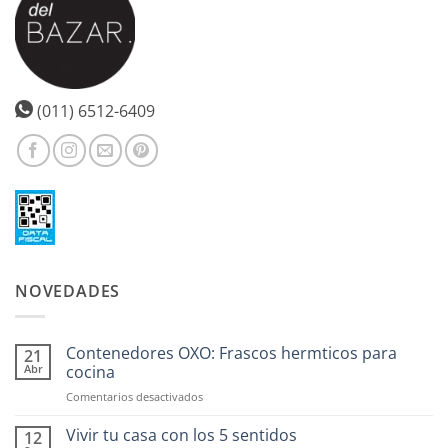
(011) 6512-6409
NOVEDADES
Contenedores OXO: Frascos hermticos para
21
Abr
cocina
en
Comentarios desactivados
Contenedores
OXO:
Vivir tu casa con los 5 sentidos
12
Frascos