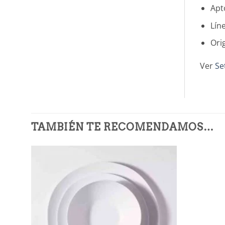
Apt
Lín
Ori
Ver
Se
TAMBIÉN TE RECOMENDAMOS…
Añadir
a la
lista de
deseos