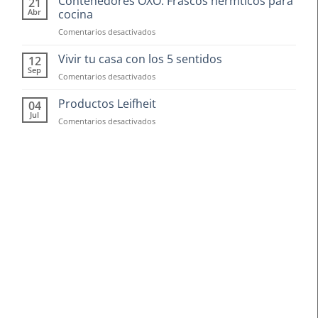
Contenedores OXO: Frascos hermticos para
21
Abr
cocina
en
Comentarios desactivados
Contenedores
OXO:
Vivir tu casa con los 5 sentidos
12
Frascos
Sep
en
Comentarios desactivados
hermticos
Vivir
para
tu
Productos Leifheit
04
cocina
casa
Jul
en
Comentarios desactivados
con
Productos
los
Leifheit
5
sentidos