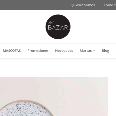
Quienes Somos
Cómo c
MASCOTAS
Promociones
Novedades
Marcas
Blog
Añadir
a la
lista
de
deseos