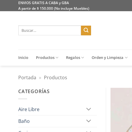
Saltar
ENVIOS GRATIS A CABA y GBA
A partir de $ 150.000 (No incluye Muebles)
al
contenido
Buscar
por:
Inicio
Productos
Regalos
Orden y Limpieza
Portada
»
Productos
CATEGORÍAS
Aire Libre
Baño