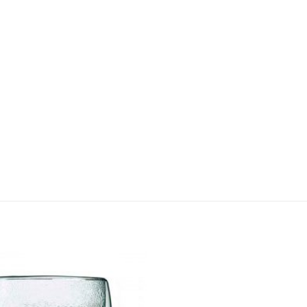
Añadir
a la
lista de