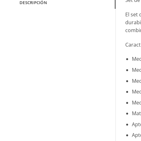
DESCRIPCIÓN
El set
durabi
combin
Caract
Med
Med
Med
Med
Med
Mat
Apto
Apt