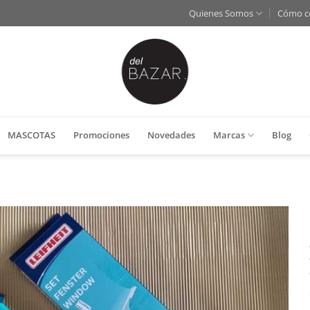
Quienes Somos
Cómo c
MASCOTAS
Promociones
Novedades
Marcas
Blog
Añadir
a la
lista
de
deseos