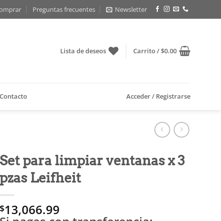
omprar
Preguntas frecuentes
Newsletter
Lista de deseos
Carrito /
$
0.00
Contacto
Acceder / Registrarse
Set para limpiar ventanas x 3
pzas Leifheit
13,066.99
$