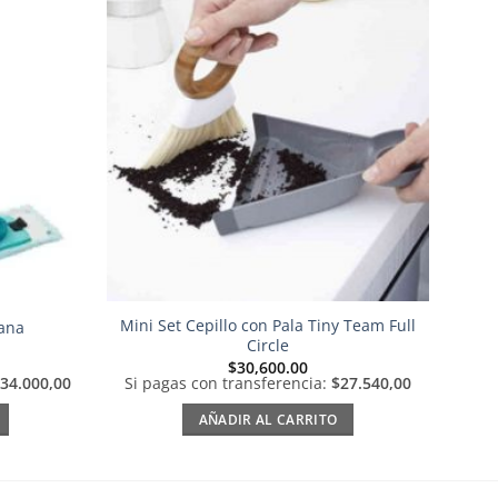
Añadir
Añadir
a la
a la
lista de
lista de
deseos
deseos
Mini Set Cepillo con Pala Tiny Team Full
lana
Circle
$
30,600.00
34.000,00
Si pagas con transferencia:
$27.540,00
AÑADIR AL CARRITO