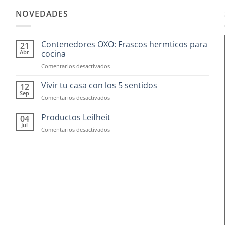
tiene
múltiples
NOVEDADES
variantes.
Las
Contenedores OXO: Frascos hermticos para
21
opciones
Abr
cocina
se
en
Comentarios desactivados
pueden
Contenedores
elegir
OXO:
Vivir tu casa con los 5 sentidos
12
Frascos
en
Sep
en
Comentarios desactivados
hermticos
la
Vivir
para
tu
página
Productos Leifheit
04
cocina
casa
Jul
de
en
Comentarios desactivados
con
Productos
producto
los
Leifheit
5
sentidos