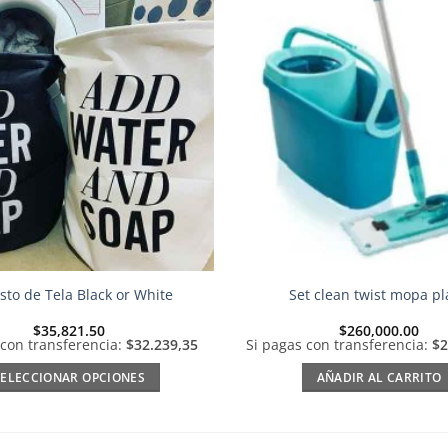
Añadir
a la
lista de
deseos
to de Tela Black or White
Set clean twist mopa p
$
35,821.50
$
260,000.00
 con transferencia:
$32.239,35
Si pagas con transferencia:
$2
SELECCIONAR OPCIONES
AÑADIR AL CARRITO
Este
producto