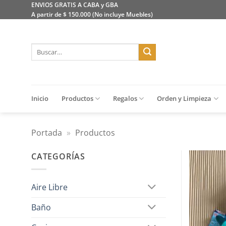
Saltar
ENVIOS GRATIS A CABA y GBA
A partir de $ 150.000 (No incluye Muebles)
al
contenido
Buscar
por:
Inicio
Productos
Regalos
Orden y Limpieza
Portada
»
Productos
CATEGORÍAS
Aire Libre
Baño