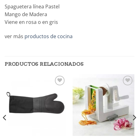
Spaguetera línea Pastel
Mango de Madera
Viene en rosa o en gris
ver más
productos de cocina
PRODUCTOS RELACIONADOS
Añadir
Añadir
a la
a la
lista de
lista de
deseos
deseos