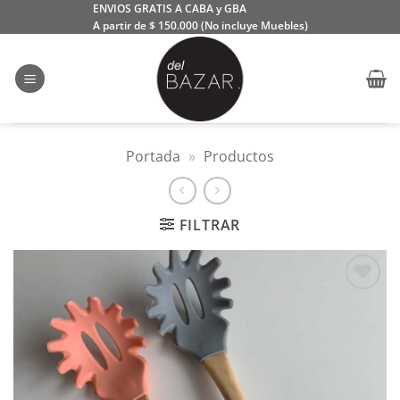
Saltar
ENVIOS GRATIS A CABA y GBA
A partir de $ 150.000 (No incluye Muebles)
al
contenido
Portada
»
Productos
FILTRAR
Añadir
a la
lista
de
deseos