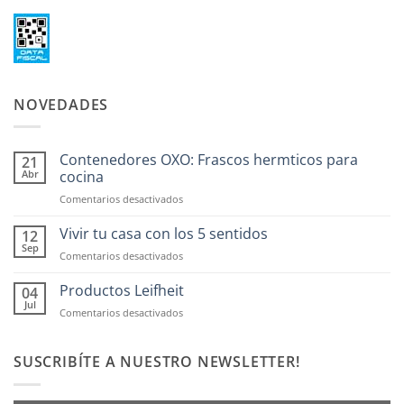
NOVEDADES
Contenedores OXO: Frascos hermticos para
21
Abr
cocina
en
Comentarios desactivados
Contenedores
OXO:
Vivir tu casa con los 5 sentidos
12
Frascos
Sep
en
Comentarios desactivados
hermticos
Vivir
para
tu
Productos Leifheit
04
cocina
casa
Jul
en
Comentarios desactivados
con
Productos
los
Leifheit
5
SUSCRIBÍTE A NUESTRO NEWSLETTER!
sentidos