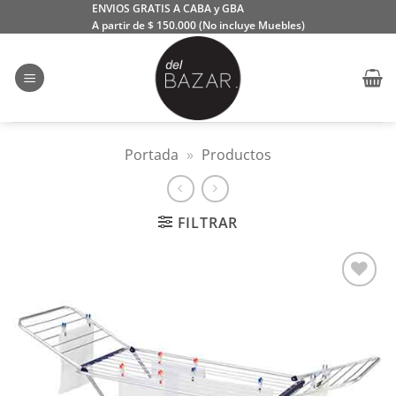
Saltar
ENVIOS GRATIS A CABA y GBA
A partir de $ 150.000 (No incluye Muebles)
al
contenido
Portada
»
Productos
FILTRAR
Añadir
a la
lista
de
deseos