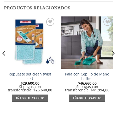
PRODUCTOS RELACIONADOS
Añadir
Añadir
a la
a la
lista de
lista de
deseos
deseos
Repuesto set clean twist
Pala con Cepillo de Mano
soft
Leifheit
$
29,600.00
$
46,660.00
Si pagas con
Si pagas con
transferencia:
$26.640,00
transferencia:
$41.994,00
AÑADIR AL CARRITO
AÑADIR AL CARRITO