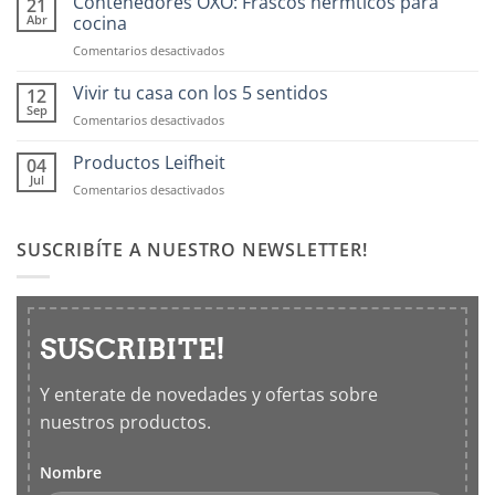
Contenedores OXO: Frascos hermticos para
21
Abr
cocina
en
Comentarios desactivados
Contenedores
OXO:
Vivir tu casa con los 5 sentidos
12
Frascos
Sep
en
Comentarios desactivados
hermticos
Vivir
para
tu
Productos Leifheit
04
cocina
casa
Jul
en
Comentarios desactivados
con
Productos
los
Leifheit
5
SUSCRIBÍTE A NUESTRO NEWSLETTER!
sentidos
SUSCRIBITE!
Y enterate de novedades y ofertas sobre
nuestros productos.
Nombre