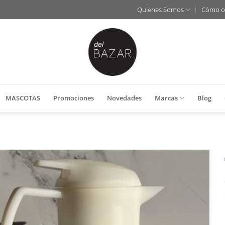
Quienes Somos
Cómo c
MASCOTAS
Promociones
Novedades
Marcas
Blog
Añadir
a la
lista
de
deseos