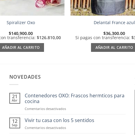
Spiralizer Oxo
Delantal France azul
$
140,900.00
$
36,300.00
con transferencia:
$126.810,00
Si pagas con transferencia:
$
AÑADIR AL CARRITO
AÑADIR AL CARRITO
NOVEDADES
Contenedores OXO: Frascos hermticos para
21
Abr
cocina
en
Comentarios desactivados
Contenedores
OXO:
Vivir tu casa con los 5 sentidos
12
Frascos
Sep
en
Comentarios desactivados
hermticos
Vivir
para