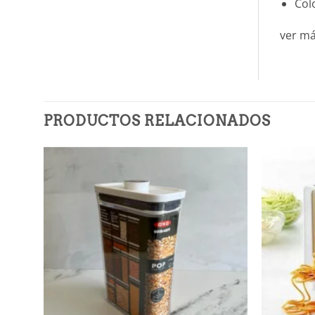
Col
ver m
PRODUCTOS RELACIONADOS
Añadir
a la
lista de
deseos