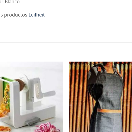
or Blanco
ás productos
Leifheit
Añadir
a la
lista de
deseos