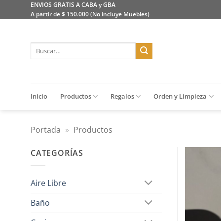
Saltar
ENVIOS GRATIS A CABA y GBA
A partir de $ 150.000 (No incluye Muebles)
al
contenido
Buscar
por:
Inicio
Productos
Regalos
Orden y Limpieza
Portada
»
Productos
CATEGORÍAS
Aire Libre
Baño